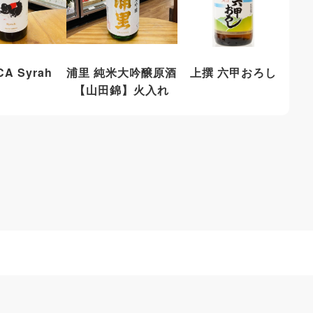
A Syrah
浦里 純米大吟醸原酒
上撰 六甲おろし
【山田錦】火入れ