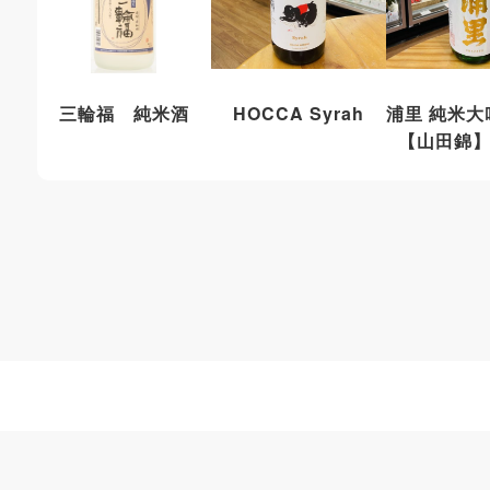
ろし
三輪福 純米酒
HOCCA Syrah
浦里 純米
【山田錦