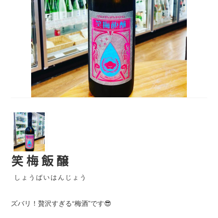
笑梅飯醸
しょうばいはんじょう
ズバリ！贅沢すぎる“梅酒”です😎